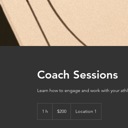
Coach Sessions
Learn how to engage and work with your athl
200
pesos
1 h
1
$200
Location 1
mexicanos