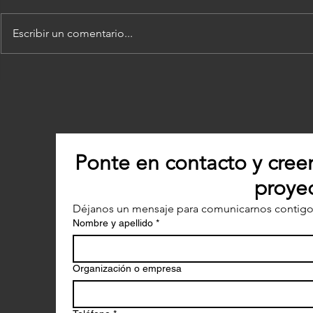
Escribir un comentario...
Hablando de Fotografía y
Inspirand
Conservación en el 22
jóvenes po
conteo navideño de Aves
conservac
de Río Lagartos
Ponte en contacto y cree
proyec
Déjanos un mensaje para comunicarnos contigo
Nombre y apellido
*
Organización o empresa